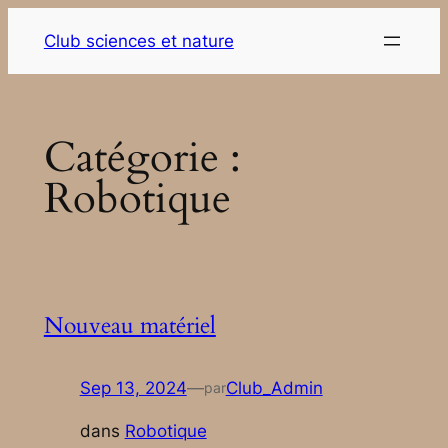
Aller
Club sciences et nature
au
contenu
Catégorie :
Robotique
Nouveau matériel
Sep 13, 2024
—
Club_Admin
par
dans
Robotique