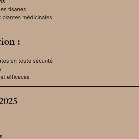
ns
des tisanes
 plantes médicinales
ion :
ntes en toute sécurité
e
et efficaces
 2025
s