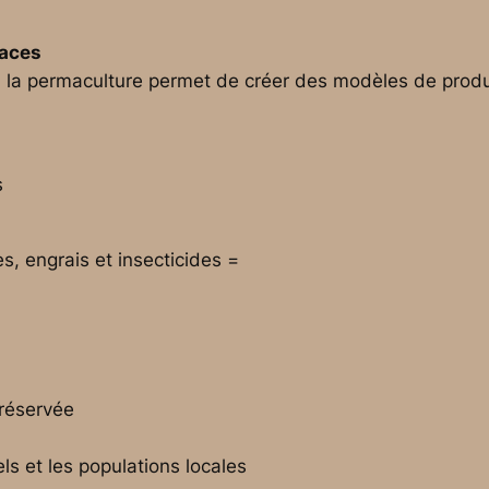
caces
 la permaculture permet de créer des modèles de produ
s
s, engrais et insecticides =
r
préservée
ls et les populations locales