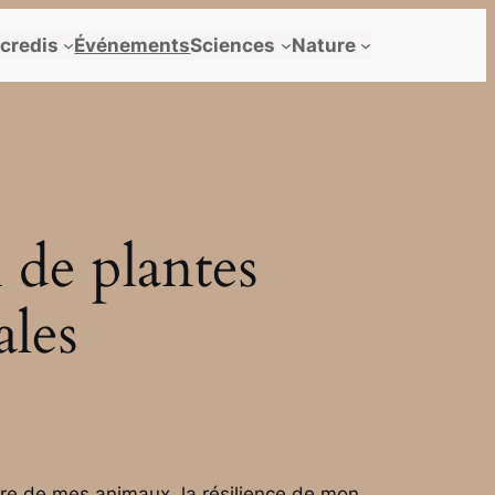
credis
Événements
Sciences
Nature
 de plantes
ales
-être de mes animaux, la résilience de mon