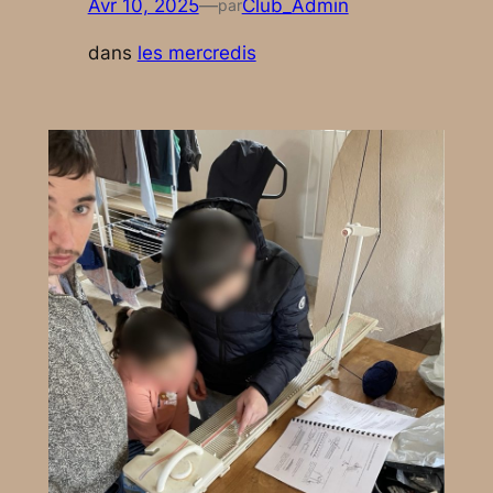
Avr 10, 2025
—
Club_Admin
par
dans
les mercredis