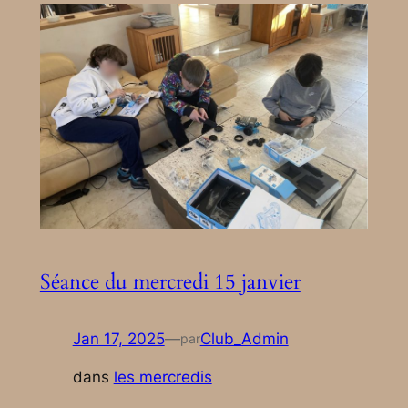
Séance du mercredi 15 janvier
Jan 17, 2025
—
Club_Admin
par
dans
les mercredis