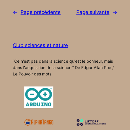
←
Page précédente
Page suivante
→
Club sciences et nature
“Ce n'est pas dans la science qu'est le bonheur, mais
dans l'acquisition de la science.” De Edgar Allan Poe /
Le Pouvoir des mots