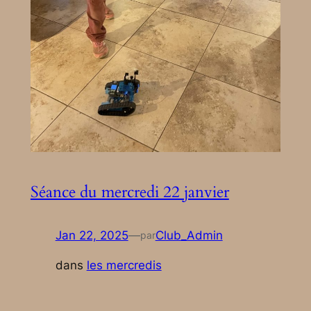
Séance du mercredi 22 janvier
Jan 22, 2025
—
Club_Admin
par
dans
les mercredis