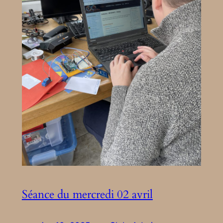
Séance du mercredi 02 avril