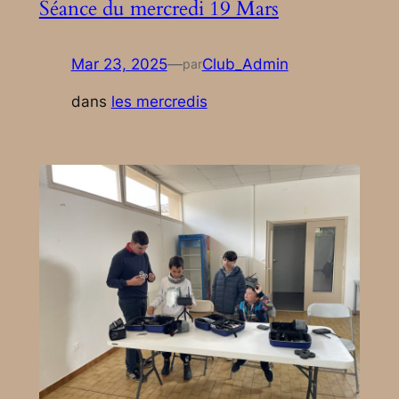
Séance du mercredi 19 Mars
Mar 23, 2025
—
Club_Admin
par
dans
les mercredis